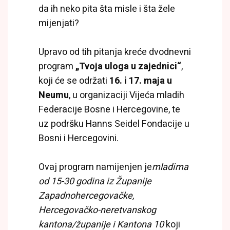
da ih neko pita šta misle i šta žele
mijenjati?
Upravo od tih pitanja kreće dvodnevni
program
„Tvoja uloga u zajednici“
,
koji će se održati
16. i 17. maja u
Neumu
, u organizaciji Vijeća mladih
Federacije Bosne i Hercegovine, te
uz podršku Hanns Seidel Fondacije u
Bosni i Hercegovini.
Ovaj program namijenjen je
mladima
od 15-30 godina iz Županije
Zapadnohercegovačke,
Hercegovačko-neretvanskog
kantona/županije i Kantona 10
koji