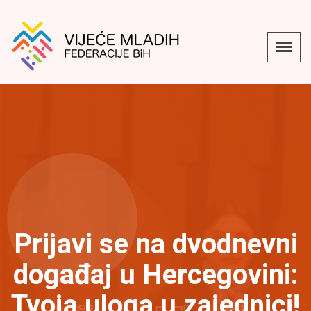
Prijavi se na dvodnevni
događaj u Hercegovini:
Tvoja uloga u zajednici!