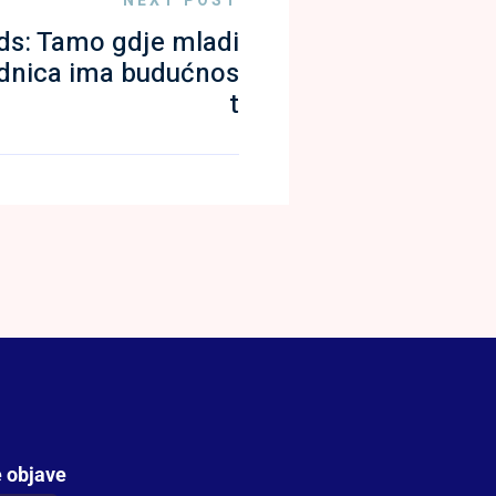
NEXT POST
ds: Tamo gdje mladi
ednica ima budućnos
t
 objave