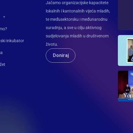
Jačamo organizacijske kapacitete
lokalnih i kantonalnih vijeća mladih,
te međusektorsku i međunarodnu
suradnju, a sve u cilju aktivnog
imo?
sudjelovanja mladih u društvenom
ski inkubator
životu.
ja
Doniraj
žet