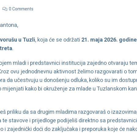
0 Comments
kantona,
vorušu u Tuzli
, koja će se održati
21. maja 2026. godine
treta
.
ojem mladi i predstavnici institucija zajedno otvaraju t
Kroz ovu jednodnevnu aktivnost želimo razgovarati o tom
ora da učestvuju u donošenju odluka, koliko su im dostupn
no mijenjati kako bi okruženje za mlade u Tuzlanskom kant
š priliku da sa drugim mladima razgovaraš o izazovima,
te stavove i prijedloge podijeliš direktno sa predstavnicim
o i zajednički doći do zaključaka i preporuka koje će na