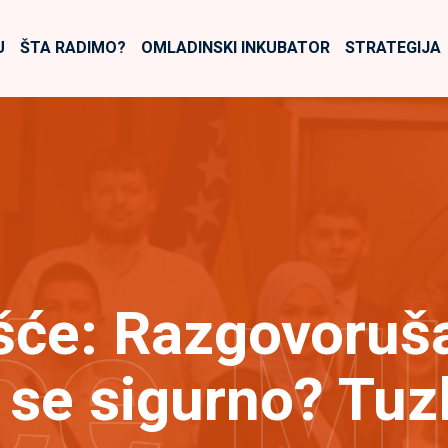
U
ŠTA RADIMO?
OMLADINSKI INKUBATOR
STRATEGIJA
će M
ešće: Razgovoruš
i se sigurno? Tuz