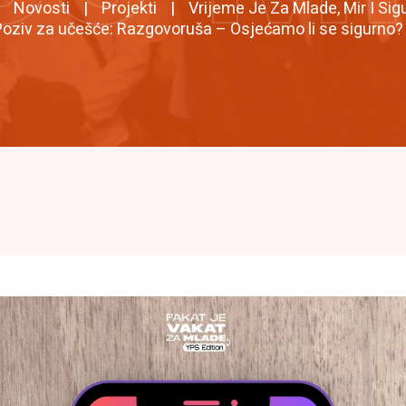
Novosti
Projekti
Vrijeme Je Za Mlade, Mir I Sig
oziv za učešće: Razgovoruša – Osjećamo li se sigurno?