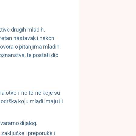
ktive drugih mladih,
kretan nastavak i nakon
govora o pitanjima mladih.
oznanstva, te postati dio
ma otvorimo teme koje su
drška koju mladi imaju ili
tvaramo dijalog.
zaključke i preporuke i