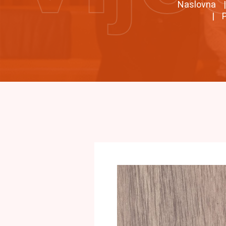
Naslovna
P