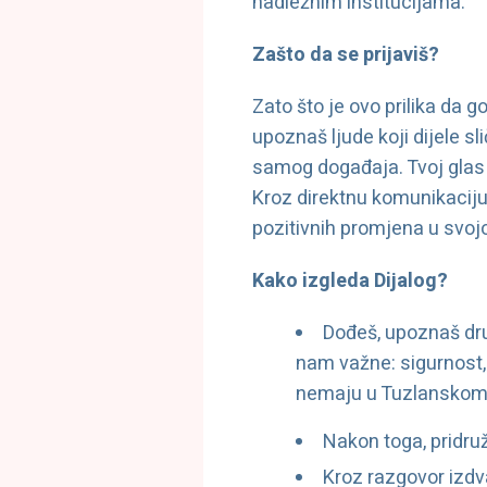
nadležnim institucijama.
Zašto da se prijaviš?
Zato što je ovo prilika da g
upoznaš ljude koji dijele s
samog događaja. Tvoj glas će
Kroz direktnu komunikaciju 
pozitivnih promjena u svojo
Kako izgleda Dijalog?
Dođeš, upoznaš dr
nam važne: sigurnost, 
nemaju u Tuzlanskom
Nakon toga, pridru
Kroz razgovor izdv