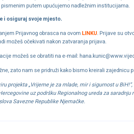
 pismenim putem upućujemo nadležnim institucijama.
e i osiguraj svoje mjesto.
avanjem Prijavnog obrasca na ovom
LINKU
. Prijave su ot
ndi možeš očekivati nakon zatvaranja prijava.
macije možeš se obratiti na e-mail: hana.kunic@www.vije
važne, zato nam se pridruži kako bismo kreirali zajednicu 
iru projekta „Vrijeme je za mlade, mir i sigurnost u BiH!“
Hercegovine uz podršku Regionalnog ureda za saradnju m
poslova Savezne Republike Njemačke.