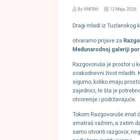
By
VMFBiH
12 Maja, 2026
Dragi mladi iz Tuzlanskog 
otvaramo prijave za
Razgo
Međunarodnoj galeriji por
Razgovoruša je prostor u k
svakodnevni život mladih. 
sigurno, koliko imaju prost
zajednici, te šta je potreb
otvorenije i podržavajuće.
Tokom Razgovoruše imat će
smatraš važnim, a zatim da 
samo otvoriti razgovor, neg