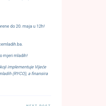
vorene do 20. maja u 12h!
cemladih.ba.
po mjeri mladih!
, koji implementuje Vijeće
ladih (RYCO), a finansira