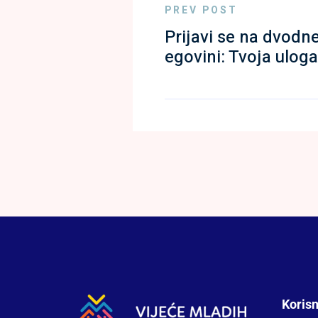
PREV POST
Prijavi se na dvodn
egovini: Tvoja uloga
Korisn