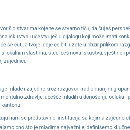
ovoriš o stvarima koje te se stvarno tiču, da čuješ perspe
lična iskustva i učestvuješ u dijalogu koji može imati kon
 se čuti, a tvoje ideje će biti uzete u obzir prilikom raz
s lokalnim vlastima, steći ćeš nova iskustva, vještine i p
j zajednici.
uge mlade i zajedno kroz razgovor i rad u manjim grupa
mentalno zdravlje, učešće mladih u donošenju odluka i po
 kantonu.
žuju nam se predstavnici institucija sa kojima zajedno o
ajamo ono što je mladima najvažnije, definišemo ključne 