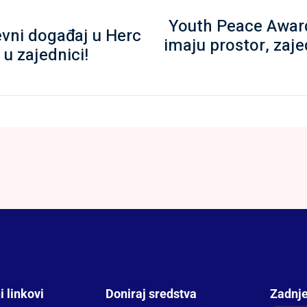
Youth Peace Awar
evni događaj u Herc
imaju prostor, zaj
 u zajednici!
i linkovi
Doniraj sredstva
Zadnje