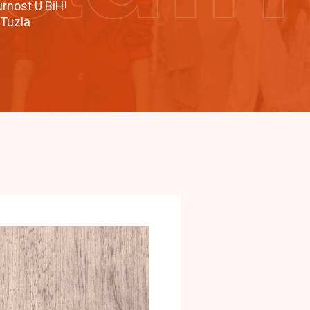
urnost U BiH!
 Tuzla