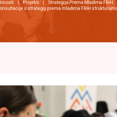
ovosti
Projekti
Strategija Prema Mladima FBiH
onsultacije o strategiji prema mladima FBiH strukturama