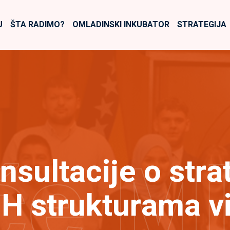
U
ŠTA RADIMO?
OMLADINSKI INKUBATOR
STRATEGIJA
će M
nsultacije o stra
H strukturama vi