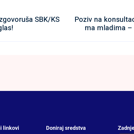
azgovoruša SBK/KS
Poziv na konsultac
glas!
ma mladima – 
i linkovi
Doniraj sredstva
Zadnje