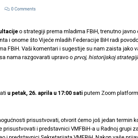
0 Comments
ltacije
o strategiji prema mladima FBiH, trenutno javno
ta i onome što Vijeće mladih Federacije BiH radi povo
ma FBiH. Vaši komentari i sugestije su nam zaista jako 
 sa nama razgovarati upravo o
prvoj, historijskoj strateg
ati
u petak, 26. aprila u 17:00 sati
putem Zoom platfor
mogućnosti prisustvovati, otvorit ćemo još jedan termin 
 prisustvovati i predstavnici VMFBiH-a u Radnoj grupi za
o i predstavnici Sekretarijata VMFBiH. Nakon vaše prija