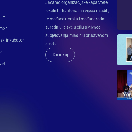
Jačamo organizacijske kapacitete
lokalnih i kantonalnih vijeća mladih,
te međusektorsku i međunarodnu
suradnju, a sve u cilju aktivnog
imo?
sudjelovanja mladih u društvenom
ski inkubator
životu.
ja
Doniraj
žet