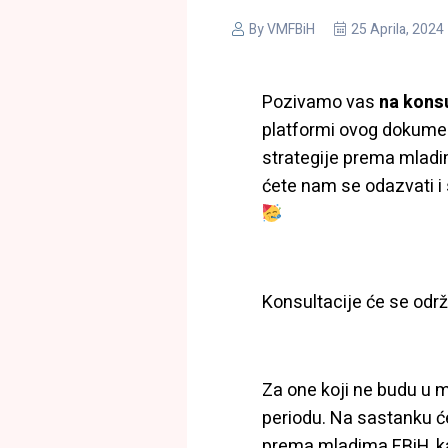
By
VMFBiH
25 Aprila, 2024
Pozivamo vas
na konsu
platformi ovog dokumen
strategije prema mladi
ćete nam se odazvati i
Konsultacije će se održ
Za one koji ne budu u 
periodu. Na sastanku će
prema mladima FBiH, ka