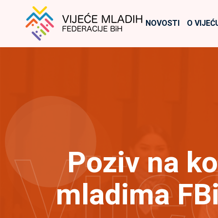
NOVOSTI
O VIJEĆ
Vije
Poziv na ko
mladima FBi