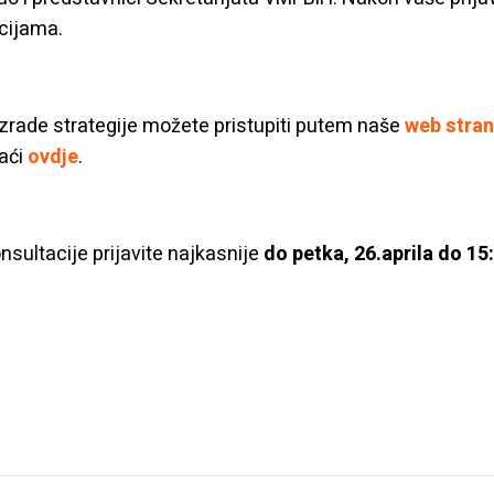
acijama.
rade strategije možete pristupiti putem naše
web stran
aći
ovdje
.
sultacije prijavite najkasnije
do petka, 26.aprila do 15: