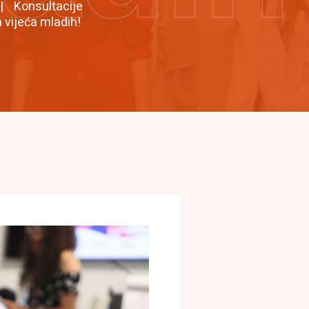
Konsultacije
 vijeća mladih!