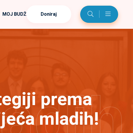
MOJ BUDŽET
Doniraj
ladih
tegiji prema
jeća mladih!