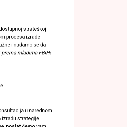
 dostupnoj strateškoj
dom procesa izrade
važne i nadamo se da
iji prema mladima FBiH!
me.
konsultacija u narednom
 izradu strategije
ve,
poslat ćemo
vam