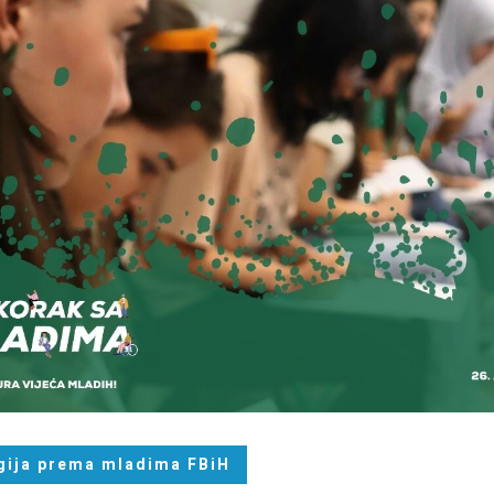
gija prema mladima FBiH