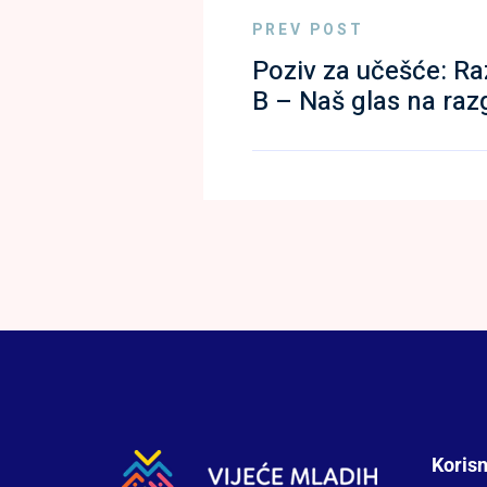
PREV POST
Poziv za učešće: R
B – Naš glas na raz
Korisn