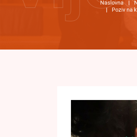
Naslovna
N
Poziv na k