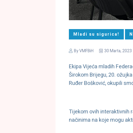
Mladi su sigurica!
N
By
VMFBiH
30 Marta, 2023
Ekipa Vijeća mladih Federa
Širokom Brijegu, 20. ožujk
Ruđer Bošković, okupili smo 
Tijekom ovih interaktivnih r
načinima na koje mogu akti