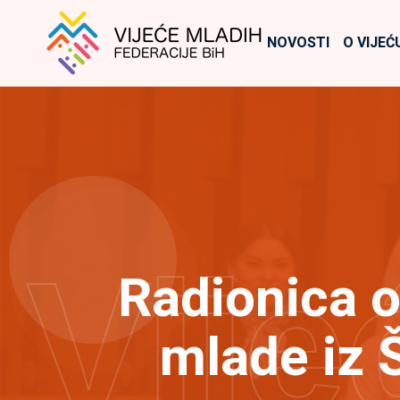
NOVOSTI
O VIJEĆ
Vije
Radionica o
mlade iz 