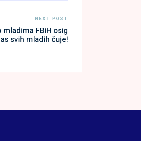
NEXT POST
o mladima FBiH osig
las svih mladih čuje!