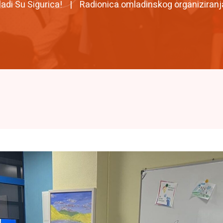
adi Su Sigurica!
Radionica omladinskog organiziranja