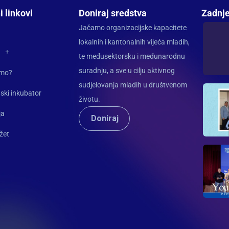
i linkovi
Doniraj sredstva
Zadnje
Jačamo organizacijske kapacitete
lokalnih i kantonalnih vijeća mladih,
te međusektorsku i međunarodnu
suradnju, a sve u cilju aktivnog
imo?
sudjelovanja mladih u društvenom
ski inkubator
životu.
ja
Doniraj
žet