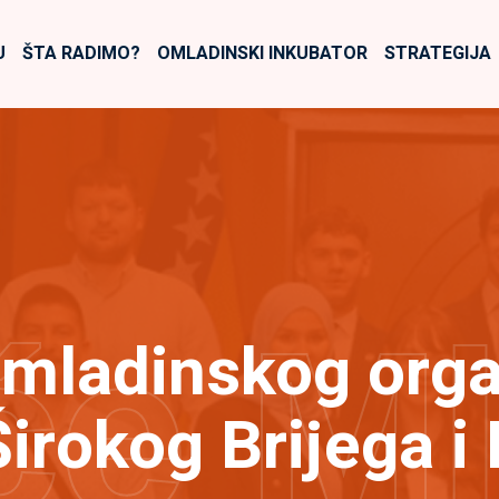
U
ŠTA RADIMO?
OMLADINSKI INKUBATOR
STRATEGIJA
će M
mladinskog orga
Širokog Brijega i