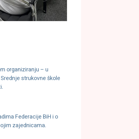
om organiziranju – u
i Srednje strukovne škole
i.
ladima Federacije BiH i o
svojim zajednicama.