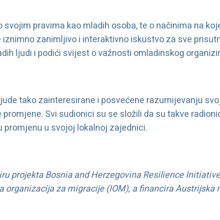
še o svojim pravima kao mladih osoba, te o načinima na ko
e iznimno zanimljivo i interaktivno iskustvo za sve prisu
dih ljudi i podići svijest o važnosti omladinskog organizi
e ljude tako zainteresirane i posvećene razumijevanju svoj
promjene. Svi sudionici su se složili da su takve radioni
 promjenu u svojoj lokalnoj zajednici.
viru projekta Bosnia and Herzegovina Resilience Initiative
rganizacija za migracije (IOM), a financira Austrijska 