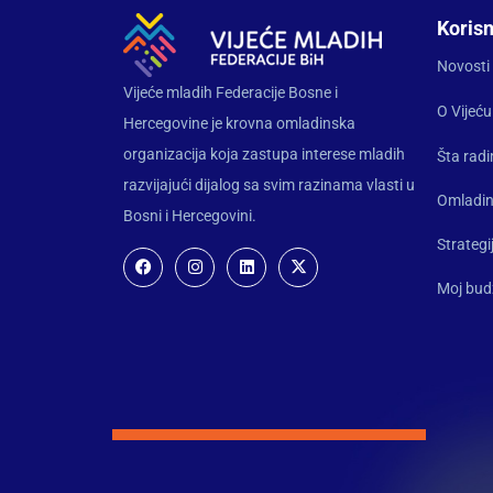
Korisn
Novosti
Vijeće mladih Federacije Bosne i
O Vijeću
Hercegovine je krovna omladinska
organizacija koja zastupa interese mladih
Šta rad
razvijajući dijalog sa svim razinama vlasti u
Omladin
Bosni i Hercegovini.
Strategi
Moj bud