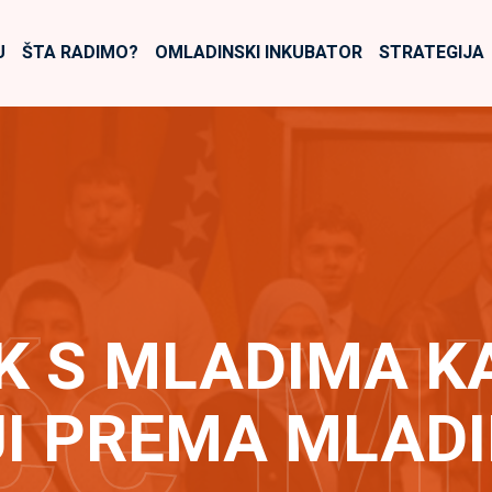
U
ŠTA RADIMO?
OMLADINSKI INKUBATOR
STRATEGIJA
će M
K S MLADIMA K
I PREMA MLADI