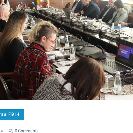
ima FBiH
24
0 Comments