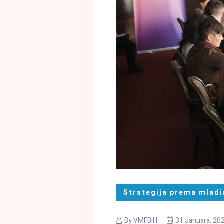
Strategija prema mlad
By
VMFBiH
31 Januara, 20