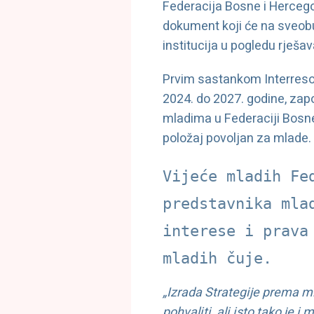
Federacija Bosne i Herceg
dokument koji će na sveobu
institucija u pogledu rješ
Prvim sastankom Interresor
2024. do 2027. godine, zap
mladima u Federaciji Bosne
položaj povoljan za mlade.
Vijeće mladih Fe
predstavnika mla
interese i prava
mladih čuje. 
„Izrada Strategije prema 
pohvaliti, ali isto tako je 