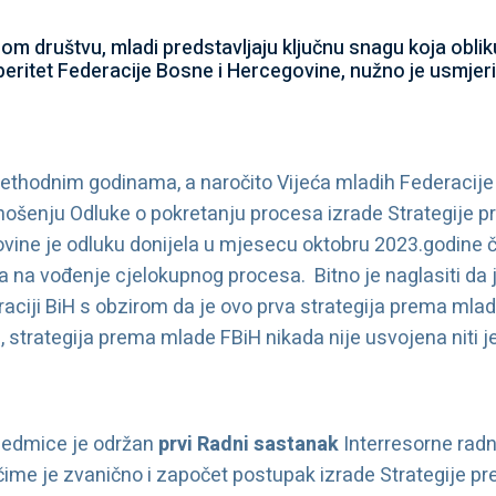
m društvu, mladi predstavljaju ključnu snagu koja obli
speritet Federacije Bosne i Hercegovine, nužno je usmjeri
rethodnim godinama, a naročito Vijeća mladih Federacije 
nošenju Odluke o pokretanju procesa izrade Strategije 
vine je odluku donijela u mjesecu oktobru 2023.godine 
ta na vođenje cjelokupnog procesa. Bitno je naglasiti da j
iji BiH s obzirom da je ovo prva strategija prema mlad
i, strategija prema mlade FBiH nikada nije usvojena niti j
 sedmice je održan
prvi Radni sastanak
Interresorne radn
ime je zvanično i započet postupak izrade Strategije p