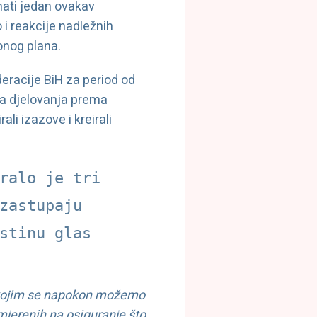
mati jedan ovakav
i reakcije nadležnih
onog plana.
eracije BiH za period od
pa djelovanja prema
i izazove i kreirali
ralo je tri 
zastupaju 
stinu glas 
t kojim se napokon možemo
smjerenih na osiguranje što