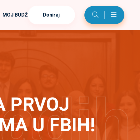
MOJ BUDŽET
Doniraj
ladih
A PRVOJ
MA U FBIH!