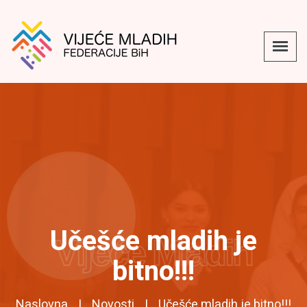
Učešće mladih je
Vijeće Mladih
bitno!!!
Naslovna
Novosti
Učešće mladih je bitno!!!