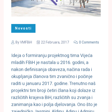
Novosti
By
VMFBiH
22 Februara, 2017
0 Comments
Ideja o formiranju projektnog tima Vijeća
mladih FBiH je nastala u 2016. godini, a
nakon definisanja obaveza, načina rada i
okupljanja članova tim zvanično i počinje
raditi u januaru 2017. godine. Trenutno naš
projektni tim broji četiri člana koji dolaze iz
različitih krajeva BiH, različitih su zvanja i
zanimanja kao i polja djelovanja. Ono što je
zajedničko Jasmini, Aldinu, Adinu i Admiru