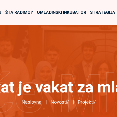
U
ŠTA RADIMO?
OMLADINSKI INKUBATOR
STRATEGIJA
će M
at je vakat za m
Naslovna
Novosti
/
Projekti
/