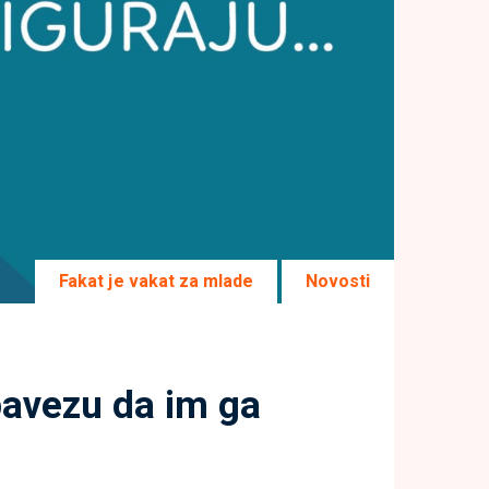
Fakat je vakat za mlade
Novosti
obavezu da im ga