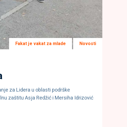
Fakat je vakat za mlade
Novosti
a
anje za Lidera u oblasti podrške
nu zaštitu Asja Redžić i Mersiha Idrizović