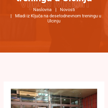
Vijeće Mladih
Naslovna
Novosti
Mladi iz Ključa na desetodnevnom treningu u
Ulcinju