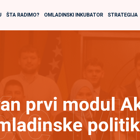
U
ŠTA RADIMO?
OMLADINSKI INKUBATOR
STRATEGIJA
će M
van prvi modul A
mladinske politik