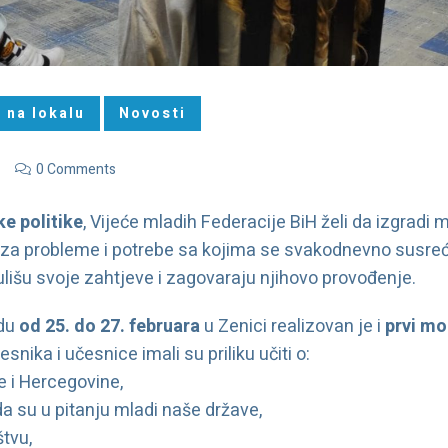
 na lokalu
Novosti
0 Comments
e politike
, Vijeće mladih Federacije BiH želi da izgrad
 za probleme i potrebe sa kojima se svakodnevno susreću,
lišu svoje zahtjeve i zagovaraju njihovo provođenje.
odu
od
25. do 27. februara
u Zenici realizovan je i
prvi m
esnika i učesnice imali su priliku učiti o:
 i Hercegovine,
a su u pitanju mladi naše države,
štvu,