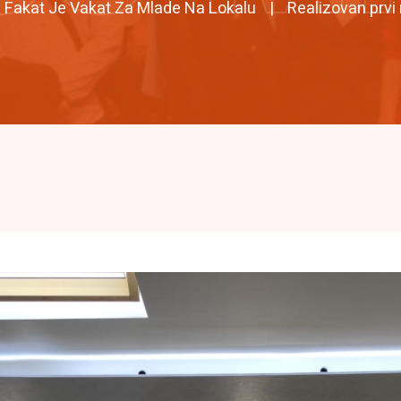
Fakat Je Vakat Za Mlade Na Lokalu
Realizovan prvi