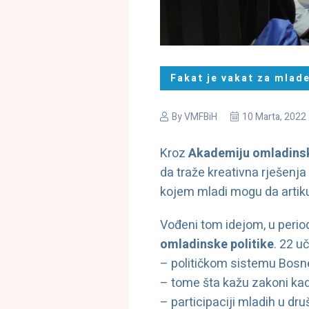
Fakat je vakat za mlade
By
VMFBiH
10 Marta, 2022
Kroz
Akademiju omladinsk
da traže kreativna rješenja
kojem mladi mogu da artiku
Vođeni tom idejom, u peri
omladinske politike
. 22 uč
– političkom sistemu Bosne
– tome šta kažu zakoni kad
– participaciji mladih u dru